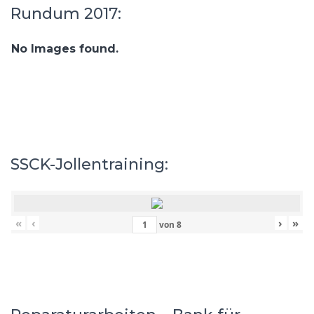
Rundum 2017:
No Images found.
SSCK-Jollentraining:
«
‹
›
»
von
8