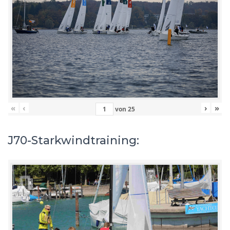
«
‹
›
»
von
25
J70-Starkwindtraining: