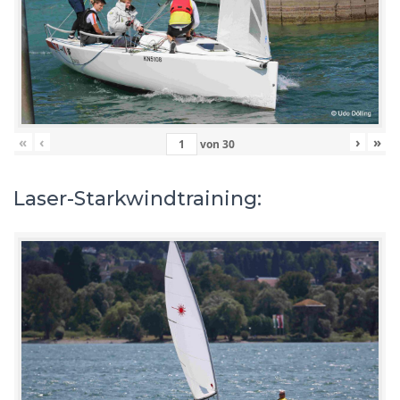
«
‹
›
»
von
30
Laser-Starkwindtraining: