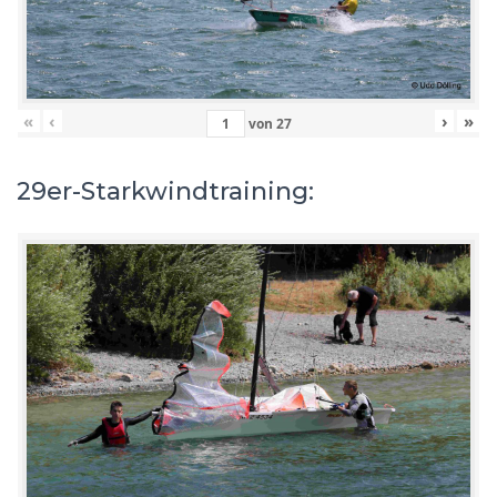
«
‹
›
»
von
27
29er-Starkwindtraining: