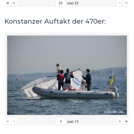
«
‹
›
»
von
31
Konstanzer Auftakt der 470er:
«
‹
›
»
von
11