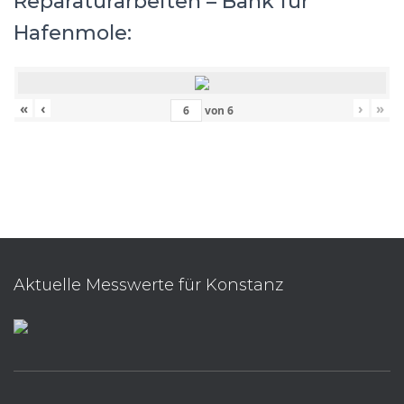
Reparaturarbeiten – Bank für
Hafenmole:
«
‹
›
»
von
6
Aktuelle Messwerte für Konstanz