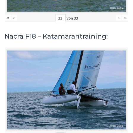
«
‹
›
»
von
33
Nacra F18 – Katamarantraining: