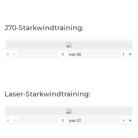
J70-Starkwindtraining:
«
‹
›
»
von
30
Laser-Starkwindtraining:
«
‹
›
»
von
27