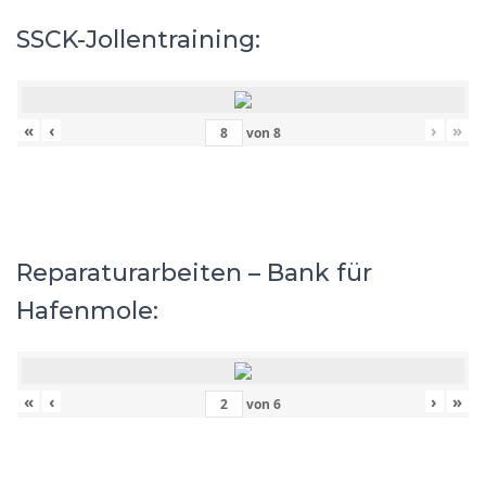
SSCK-Jollentraining:
«
‹
›
»
von
8
Reparaturarbeiten – Bank für
Hafenmole:
«
‹
›
»
von
6