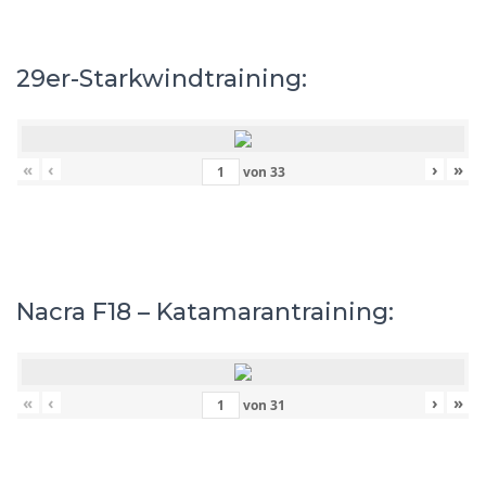
29er-Starkwindtraining:
«
‹
›
»
von
33
Nacra F18 – Katamarantraining:
«
‹
›
»
von
31