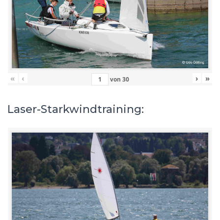
«
‹
›
»
von
30
Laser-Starkwindtraining: