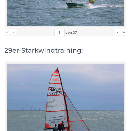
«
‹
›
»
von
27
29er-Starkwindtraining: