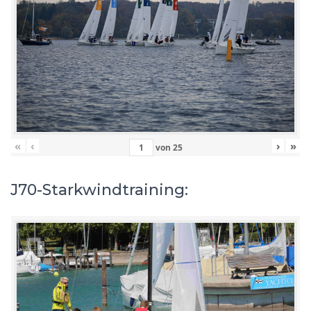
«
‹
›
»
von
25
J70-Starkwindtraining: