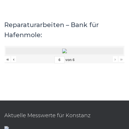
Reparaturarbeiten – Bank für
Hafenmole:
«
‹
›
»
von
6
Aktuelle Messwerte für Konstanz