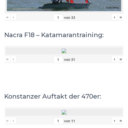
«
‹
›
»
von
33
Nacra F18 – Katamarantraining:
«
‹
›
»
von
31
Konstanzer Auftakt der 470er:
«
‹
›
»
von
11