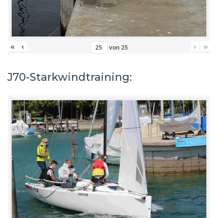
«
‹
›
»
von
25
J70-Starkwindtraining: