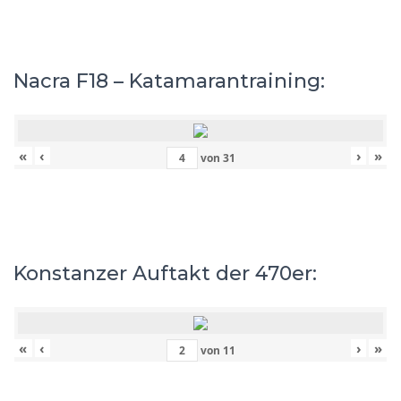
Nacra F18 – Katamarantraining:
«
‹
›
»
von
31
Konstanzer Auftakt der 470er:
«
‹
›
»
von
11