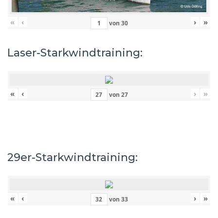
«
‹
›
»
von
30
Laser-Starkwindtraining:
«
‹
›
»
von
27
29er-Starkwindtraining:
«
‹
›
»
von
33