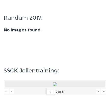
Rundum 2017:
No Images found.
SSCK-Jollentraining:
«
‹
›
»
von
8