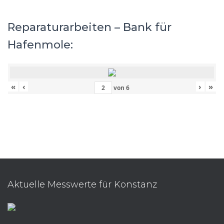
Reparaturarbeiten – Bank für
Hafenmole:
«
‹
›
»
von
6
Aktuelle Messwerte für Konstanz