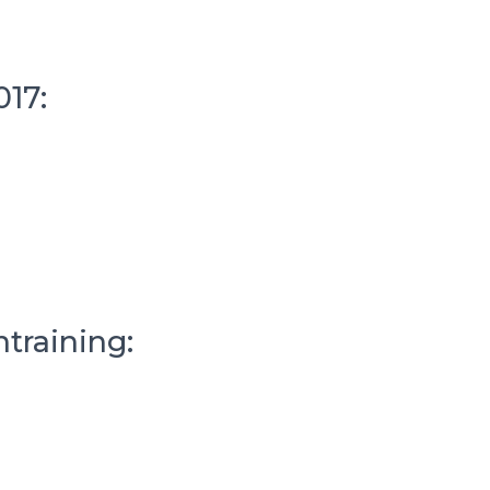
17:
training: