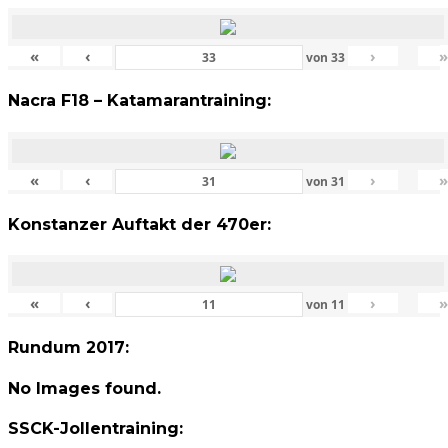
«
‹
›
von
33
Nacra F18 – Katamarantraining:
«
‹
›
von
31
Konstanzer Auftakt der 470er:
«
‹
›
von
11
Rundum 2017:
No Images found.
SSCK-Jollentraining: