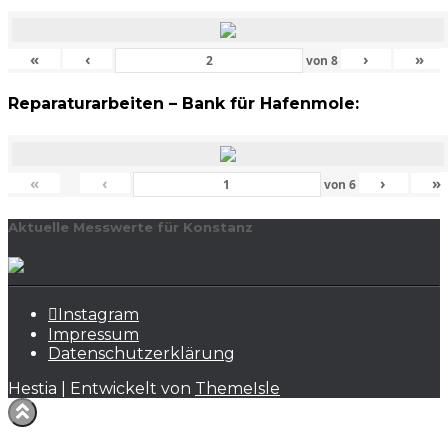
«
‹
›
»
von
8
Reparaturarbeiten – Bank für Hafenmole:
«
‹
›
»
von
6
Aktuelle Messwerte für Konstanz
Instagram
Impressum
Datenschutzerklärung
Hestia | Entwickelt von
ThemeIsle