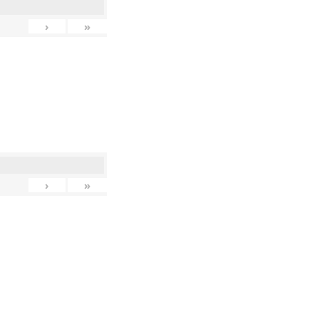
›
»
›
»