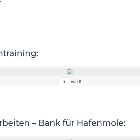
.
training:
von
8
rbeiten – Bank für Hafenmole: