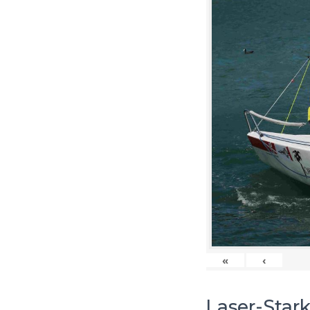
«
‹
Laser-Star