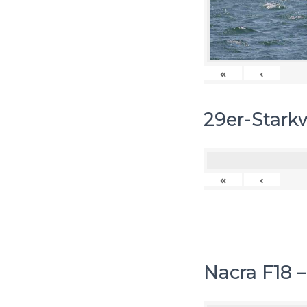
«
‹
29er-Stark
«
‹
Nacra F18 