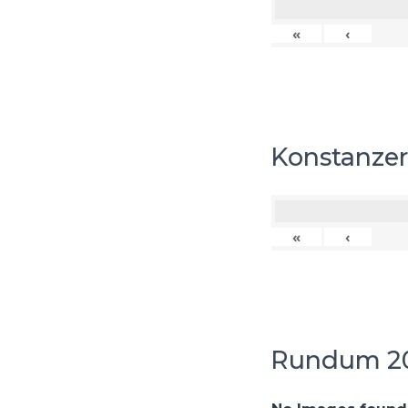
«
‹
Konstanzer
«
‹
Rundum 20