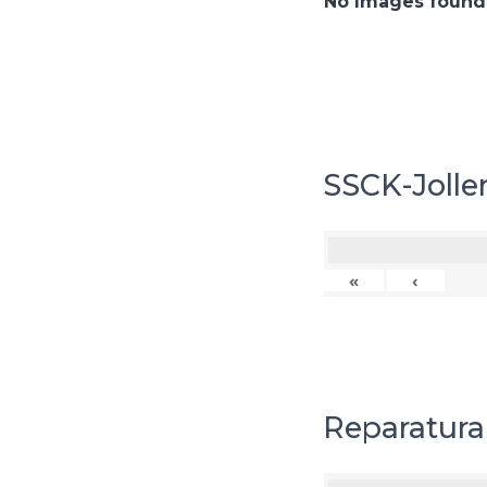
No Images found
SSCK-Jollen
«
‹
Reparatura