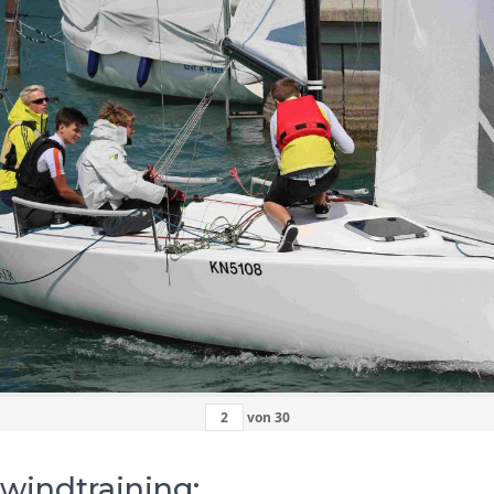
von
30
kwindtraining: