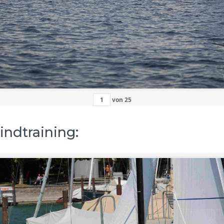
von
25
indtraining: