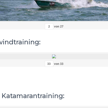
von
27
windtraining:
von
33
– Katamarantraining: