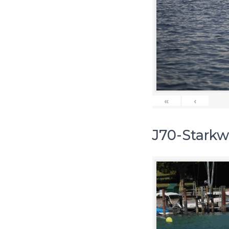
«
‹
J70-Starkw