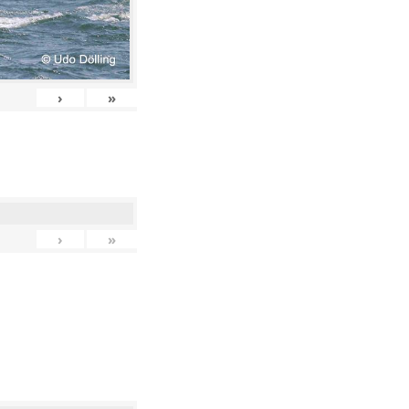
›
»
›
»