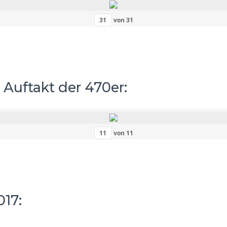
von
31
 Auftakt der 470er:
von
11
17: