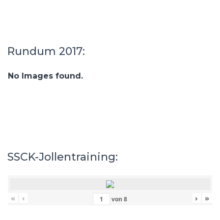
Rundum 2017:
No Images found.
SSCK-Jollentraining:
«
‹
›
»
von
8