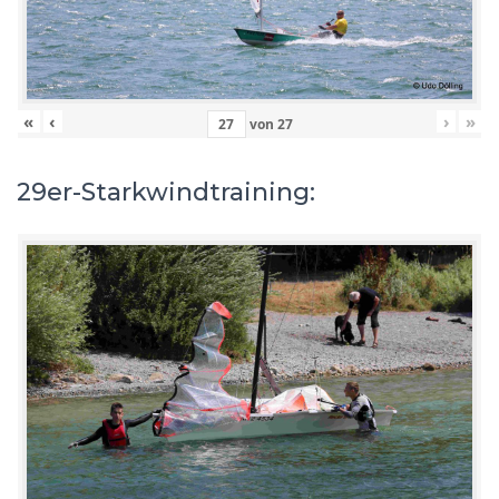
«
‹
›
»
von
27
29er-Starkwindtraining: