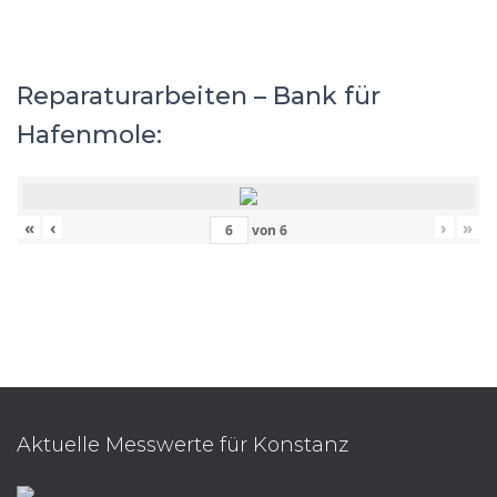
Reparaturarbeiten – Bank für
Hafenmole:
«
‹
›
»
von
6
Aktuelle Messwerte für Konstanz