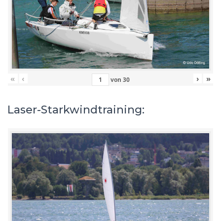
«
‹
›
»
von
30
Laser-Starkwindtraining: