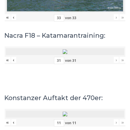
«
‹
›
»
von
33
Nacra F18 – Katamarantraining:
«
‹
›
»
von
31
Konstanzer Auftakt der 470er:
«
‹
›
»
von
11