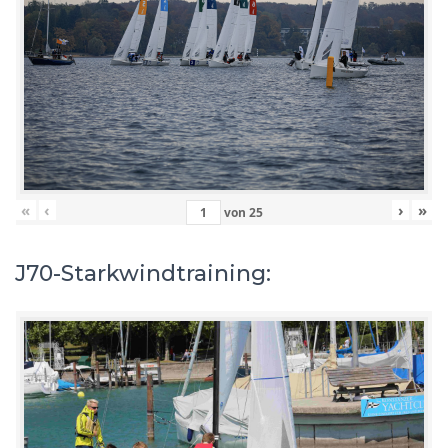
«
‹
›
»
von
25
J70-Starkwindtraining: