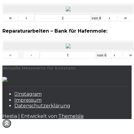
«
‹
›
»
von
8
Reparaturarbeiten – Bank für Hafenmole:
«
‹
›
»
von
6
Aktuelle Messwerte für Konstanz
Instagram
Impressum
Datenschutzerklärung
Hestia | Entwickelt von
ThemeIsle