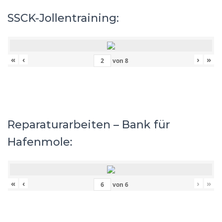
SSCK-Jollentraining:
«
‹
›
»
von
8
Reparaturarbeiten – Bank für
Hafenmole:
«
‹
›
»
von
6