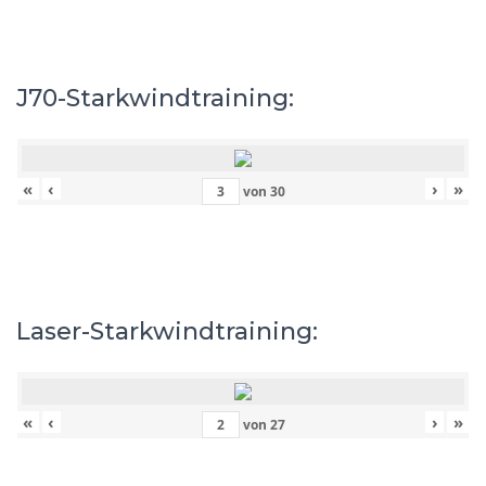
J70-Starkwindtraining:
«
‹
›
»
von
30
Laser-Starkwindtraining:
«
‹
›
»
von
27