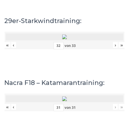
29er-Starkwindtraining:
«
‹
›
»
von
33
Nacra F18 – Katamarantraining:
«
‹
›
»
von
31