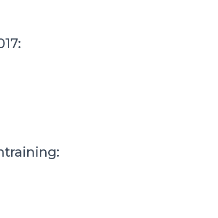
17:
training: