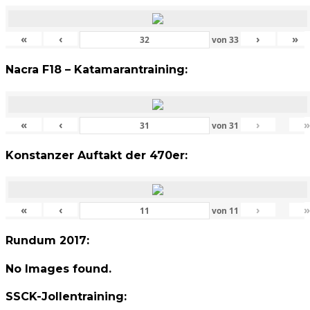
«
‹
›
»
von
33
Nacra F18 – Katamarantraining:
«
‹
›
von
31
Konstanzer Auftakt der 470er:
«
‹
›
von
11
Rundum 2017:
No Images found.
SSCK-Jollentraining: