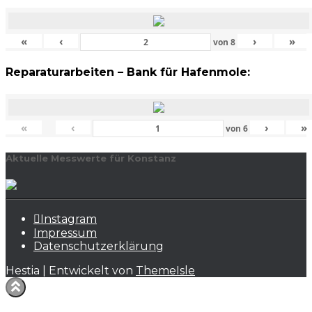
«
‹
›
»
von
8
Reparaturarbeiten – Bank für Hafenmole:
«
‹
›
»
von
6
Aktuelle Messwerte für Konstanz
Instagram
Impressum
Datenschutzerklärung
Hestia | Entwickelt von
ThemeIsle