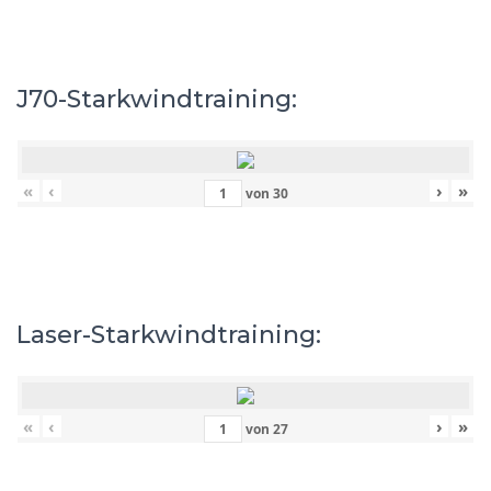
J70-Starkwindtraining:
«
‹
›
»
von
30
Laser-Starkwindtraining:
«
‹
›
»
von
27