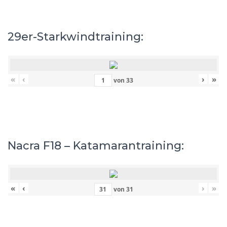
29er-Starkwindtraining:
«
‹
›
»
von
33
Nacra F18 – Katamarantraining:
«
‹
›
»
von
31