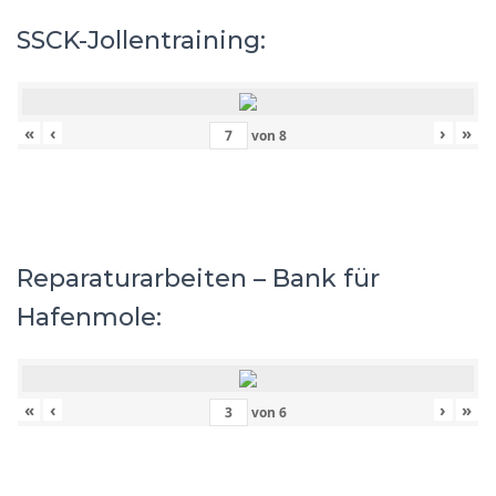
SSCK-Jollentraining:
«
‹
›
»
von
8
Reparaturarbeiten – Bank für
Hafenmole:
«
‹
›
»
von
6