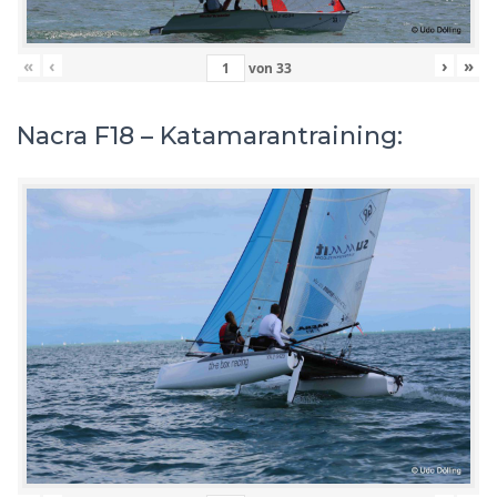
«
‹
›
»
von
33
Nacra F18 – Katamarantraining: