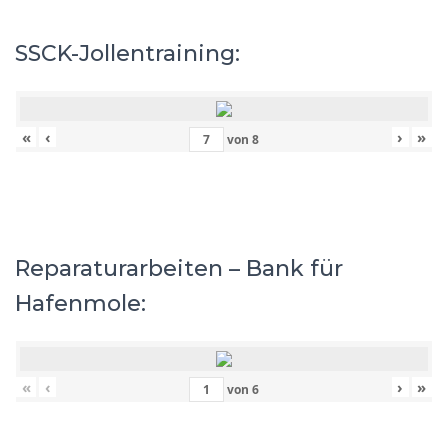
SSCK-Jollentraining:
«
‹
›
»
von
8
Reparaturarbeiten – Bank für
Hafenmole:
«
‹
›
»
von
6