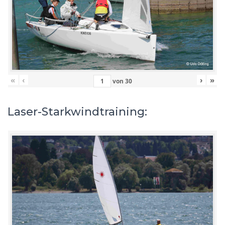
«
‹
›
»
von
30
Laser-Starkwindtraining: