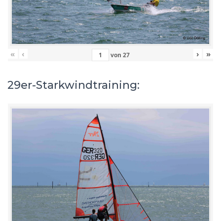
«
‹
›
»
von
27
29er-Starkwindtraining: