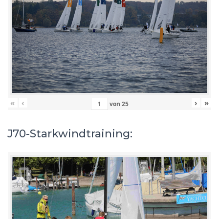
«
‹
›
»
von
25
J70-Starkwindtraining: