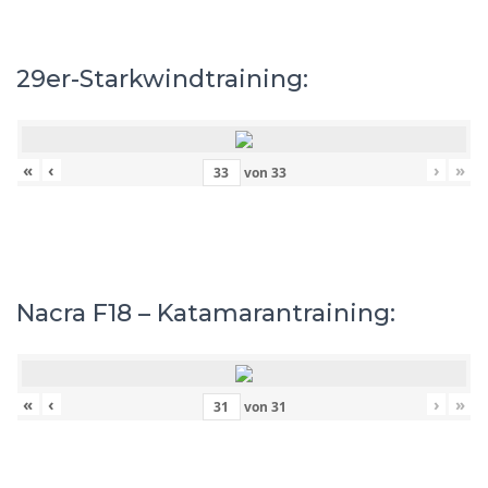
29er-Starkwindtraining:
«
‹
›
»
von
33
Nacra F18 – Katamarantraining:
«
‹
›
»
von
31