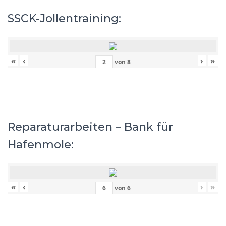
SSCK-Jollentraining:
«
‹
›
»
von
8
Reparaturarbeiten – Bank für
Hafenmole:
«
‹
›
»
von
6