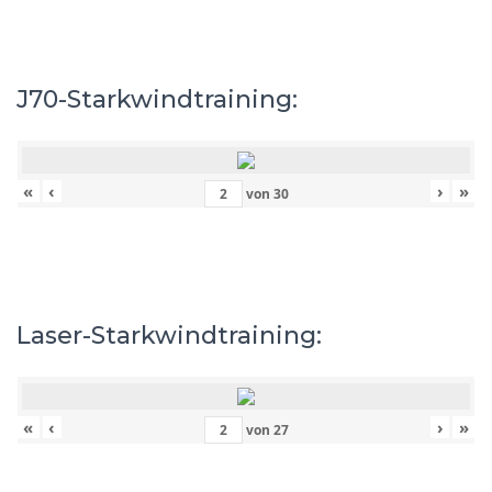
J70-Starkwindtraining:
«
‹
›
»
von
30
Laser-Starkwindtraining:
«
‹
›
»
von
27