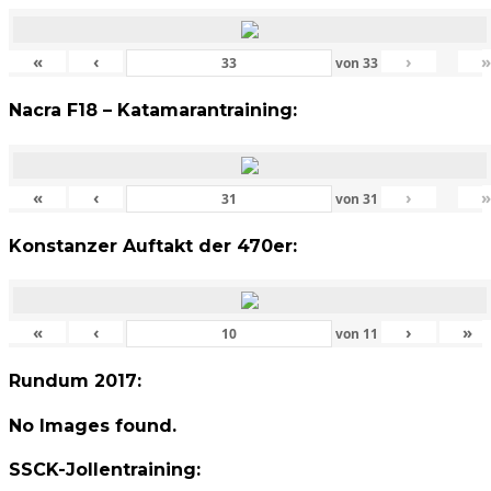
«
‹
›
von
33
Nacra F18 – Katamarantraining:
«
‹
›
von
31
Konstanzer Auftakt der 470er:
«
‹
›
»
von
11
Rundum 2017:
No Images found.
SSCK-Jollentraining: