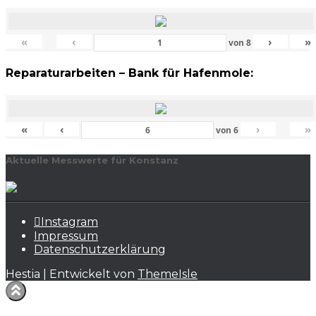
«
‹
›
»
von
8
Reparaturarbeiten – Bank für Hafenmole:
«
‹
›
»
von
6
Aktuelle Messwerte für Konstanz
Instagram
Impressum
Datenschutzerklärung
Hestia | Entwickelt von
ThemeIsle