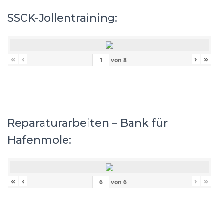
SSCK-Jollentraining:
«
‹
›
»
von
8
Reparaturarbeiten – Bank für
Hafenmole:
«
‹
›
»
von
6