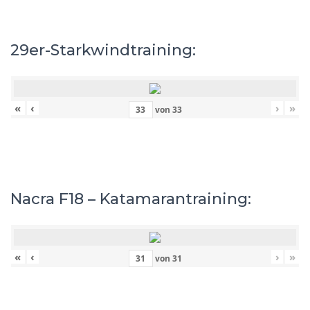
29er-Starkwindtraining:
«
‹
›
»
von
33
Nacra F18 – Katamarantraining:
«
‹
›
»
von
31