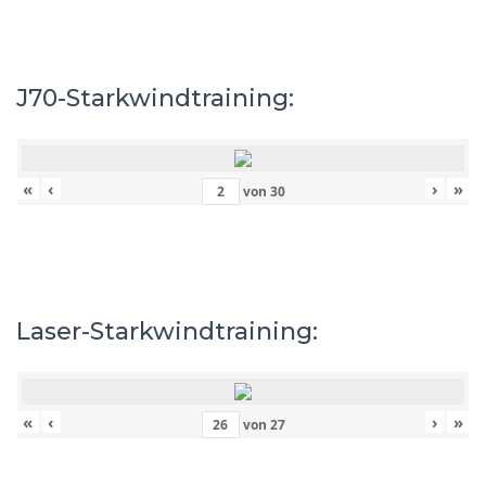
J70-Starkwindtraining:
«
‹
›
»
von
30
Laser-Starkwindtraining:
«
‹
›
»
von
27