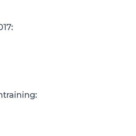
17:
training: