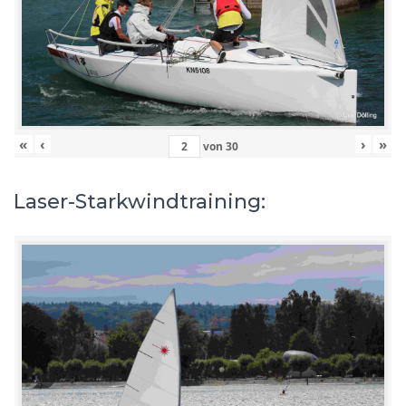
«
‹
›
»
von
30
Laser-Starkwindtraining: