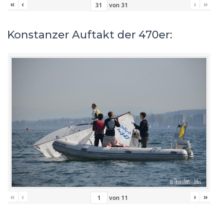
«
‹
›
»
von
31
Konstanzer Auftakt der 470er:
«
‹
›
»
von
11