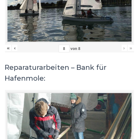
«
‹
›
»
von
8
Reparaturarbeiten – Bank für
Hafenmole: