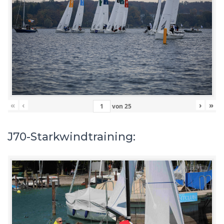
«
‹
›
»
von
25
J70-Starkwindtraining: