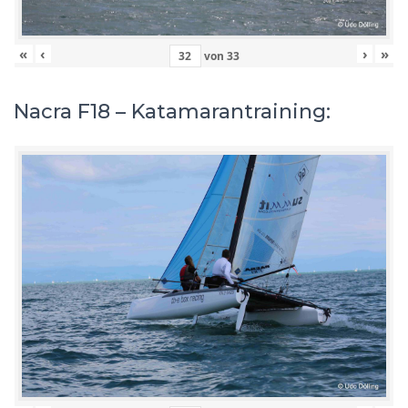
«
‹
›
»
von
33
Nacra F18 – Katamarantraining: