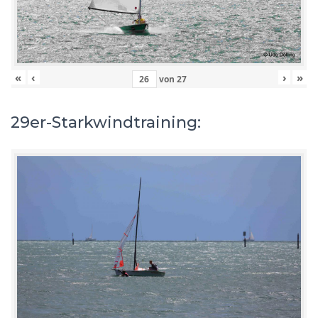
«
‹
›
»
von
27
29er-Starkwindtraining: