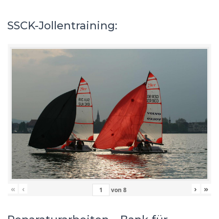
SSCK-Jollentraining:
«
‹
›
»
von
8