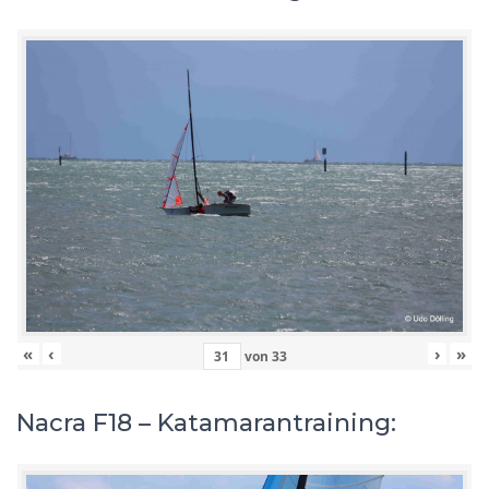
«
‹
›
»
von
33
Nacra F18 – Katamarantraining: