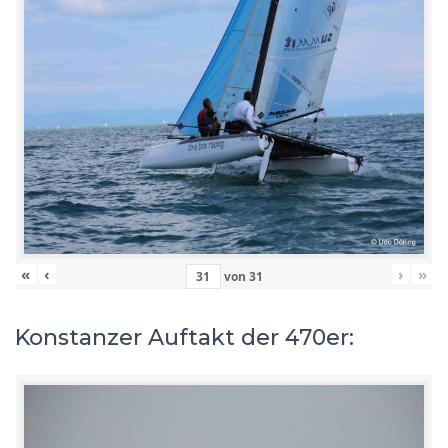
«
‹
›
»
von
31
Konstanzer Auftakt der 470er: