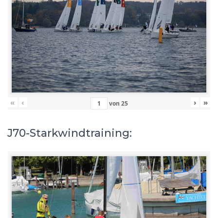
«
‹
›
»
von
25
J70-Starkwindtraining: