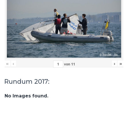
«
‹
›
»
von
11
Rundum 2017:
No Images found.