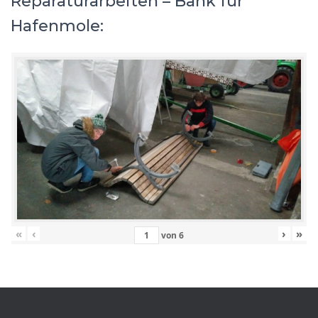
Reparaturarbeiten – Bank für
Hafenmole:
«
‹
›
»
von
6