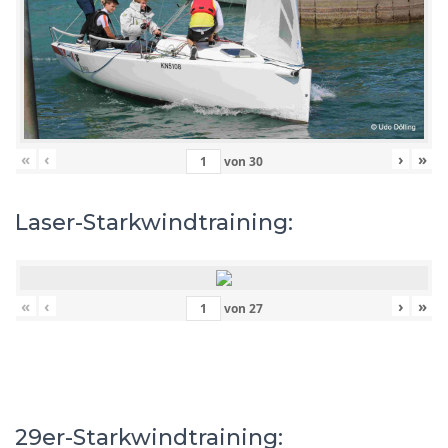
«
‹
›
»
von
30
Laser-Starkwindtraining:
«
‹
›
»
von
27
29er-Starkwindtraining: