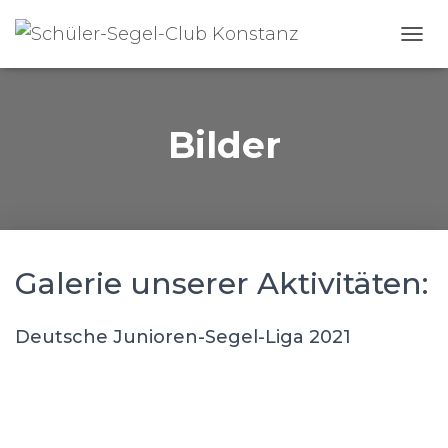
N
A
V
I
G
Bilder
A
T
I
O
N
U
M
Galerie unserer Aktivitäten:
S
C
H
Deutsche Junioren-Segel-Liga 2021
A
L
T
E
N