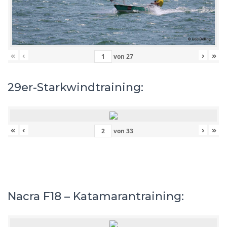
«
‹
›
»
von
27
29er-Starkwindtraining:
«
‹
›
»
von
33
Nacra F18 – Katamarantraining: