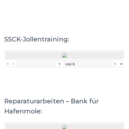
SSCK-Jollentraining:
«
‹
›
»
von
8
Reparaturarbeiten – Bank für
Hafenmole: