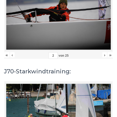
«
‹
›
»
von
25
J70-Starkwindtraining: