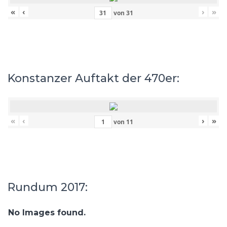
«
‹
›
»
von
31
Konstanzer Auftakt der 470er:
«
‹
›
»
von
11
Rundum 2017:
No Images found.