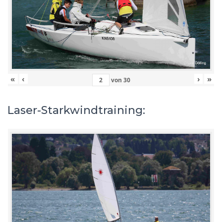
«
‹
›
»
von
30
Laser-Starkwindtraining: