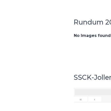
Rundum 20
No Images found
SSCK-Jollen
«
‹