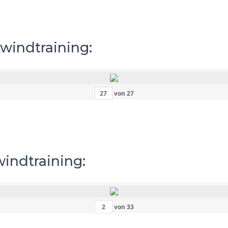
kwindtraining:
von
27
windtraining:
von
33