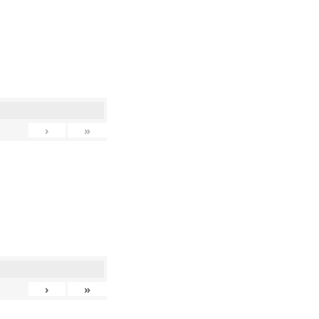
›
»
›
»