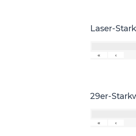
Laser-Star
«
‹
29er-Stark
«
‹