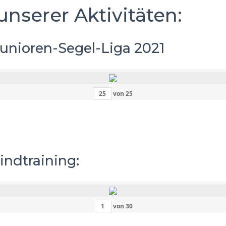
unserer Aktivitäten:
unioren-Segel-Liga 2021
von
25
indtraining:
von
30