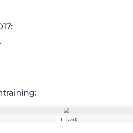
17:
.
training:
von
8