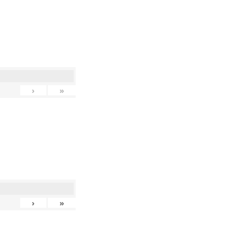
›
»
›
»