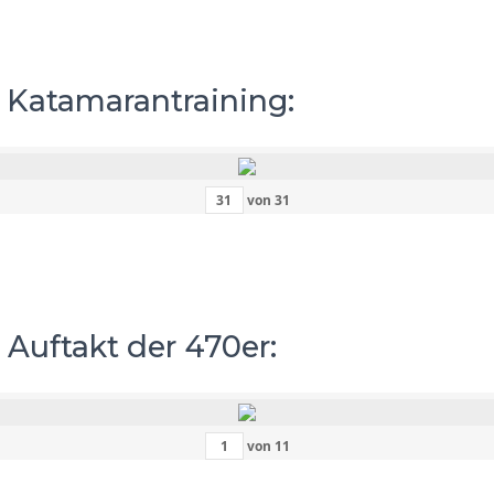
– Katamarantraining:
von
31
 Auftakt der 470er:
von
11