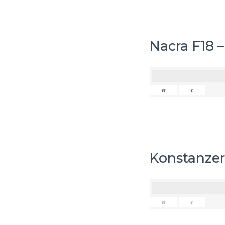
Nacra F18 
«
‹
Konstanzer
«
‹