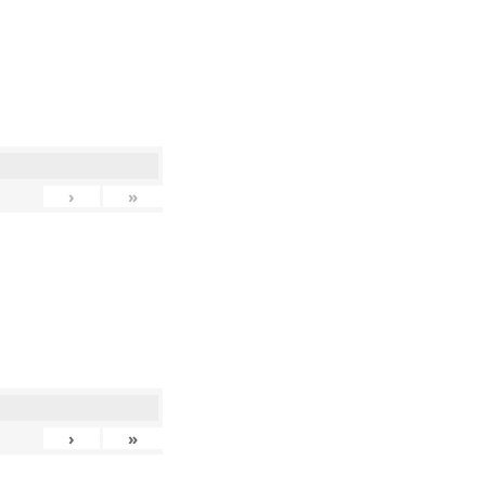
›
»
›
»