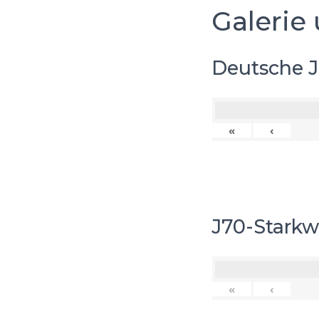
Galerie 
Deutsche J
«
‹
J70-Starkw
«
‹