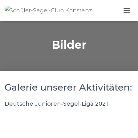
N
A
V
I
G
Bilder
A
T
I
O
N
U
M
Galerie unserer Aktivitäten:
S
C
H
Deutsche Junioren-Segel-Liga 2021
A
L
T
E
N