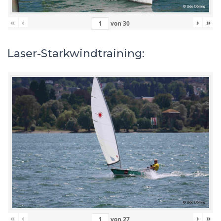
«
‹
›
»
von
30
Laser-Starkwindtraining:
«
‹
›
»
von
27