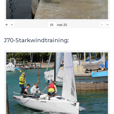
«
‹
›
»
von
25
J70-Starkwindtraining: