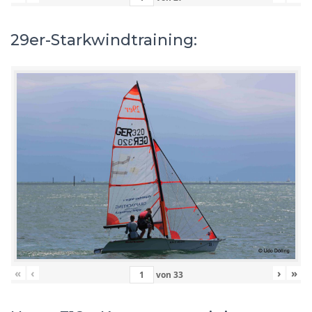
29er-Starkwindtraining:
«
‹
›
»
von
33