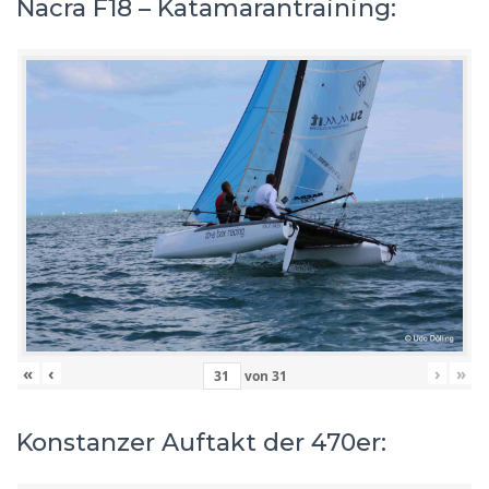
Nacra F18 – Katamarantraining:
«
‹
›
»
von
31
Konstanzer Auftakt der 470er: