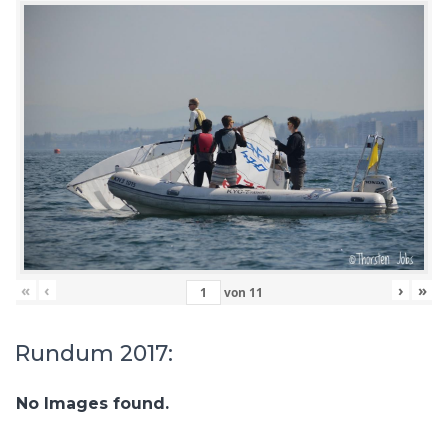
«
‹
›
»
von
11
Rundum 2017:
No Images found.