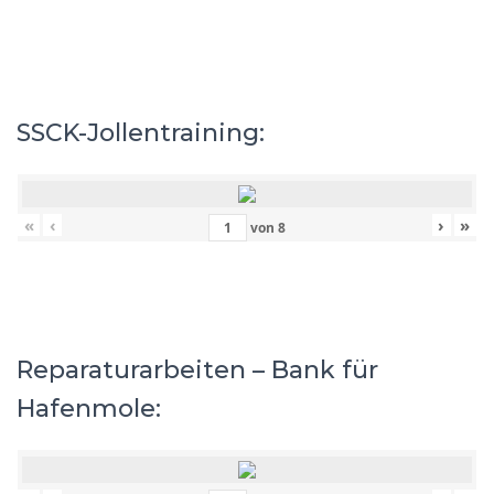
SSCK-Jollentraining:
«
‹
›
»
von
8
Reparaturarbeiten – Bank für
Hafenmole: