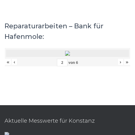
Reparaturarbeiten – Bank für
Hafenmole:
«
‹
›
»
von
6
Aktuelle Messwerte für Konstanz