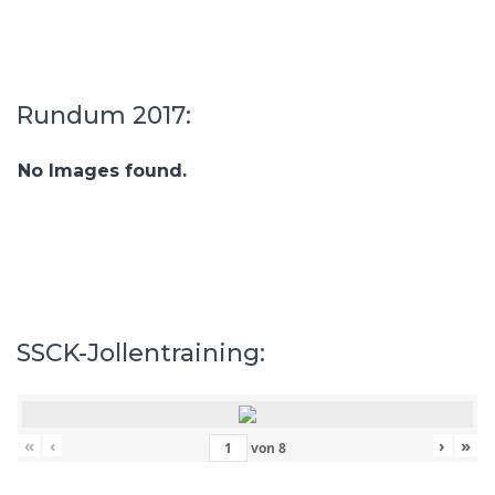
Rundum 2017:
No Images found.
SSCK-Jollentraining:
«
‹
›
»
von
8