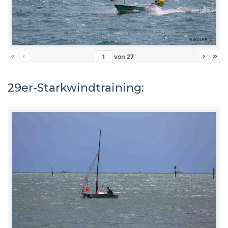
«
‹
›
»
von
27
29er-Starkwindtraining: