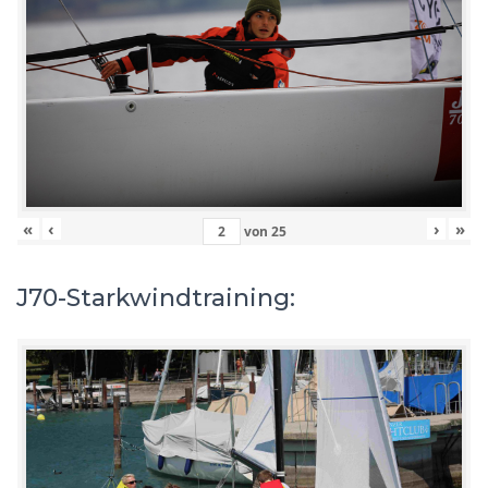
«
‹
›
»
von
25
J70-Starkwindtraining: