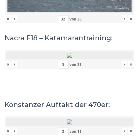
«
‹
›
»
von
33
Nacra F18 – Katamarantraining:
«
‹
›
»
von
31
Konstanzer Auftakt der 470er:
«
‹
›
»
von
11