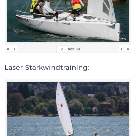
«
‹
›
»
von
30
Laser-Starkwindtraining: