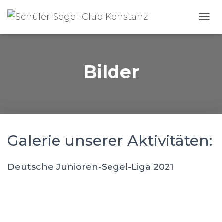
N
A
V
I
G
Bilder
A
T
I
O
N
U
M
Galerie unserer Aktivitäten:
S
C
H
Deutsche Junioren-Segel-Liga 2021
A
L
T
E
N