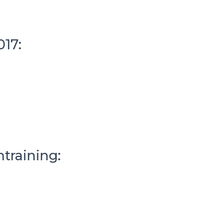
17:
training: