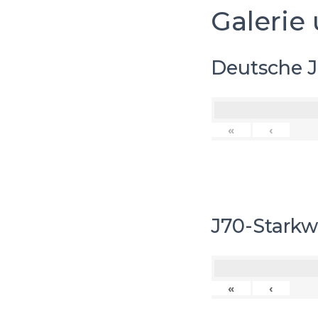
Galerie 
Deutsche J
«
‹
J70-Starkw
«
‹