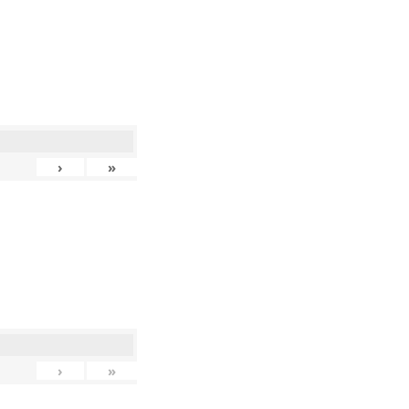
›
»
›
»