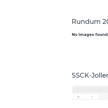
Rundum 20
No Images found
SSCK-Jollen
«
‹