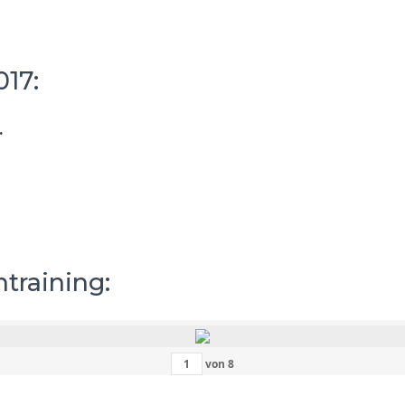
17:
.
training:
von
8