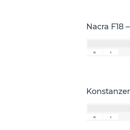
Nacra F18 
«
‹
Konstanzer
«
‹