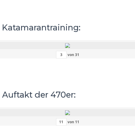
– Katamarantraining:
von
31
 Auftakt der 470er:
von
11