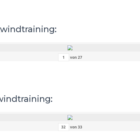
kwindtraining:
von
27
windtraining:
von
33