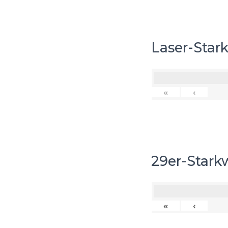
Laser-Star
«
‹
29er-Stark
«
‹