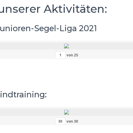
unserer Aktivitäten:
unioren-Segel-Liga 2021
von
25
indtraining:
von
30