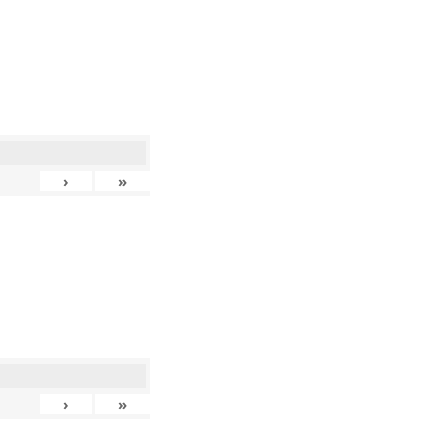
›
»
›
»