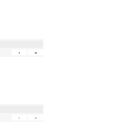
›
»
›
»