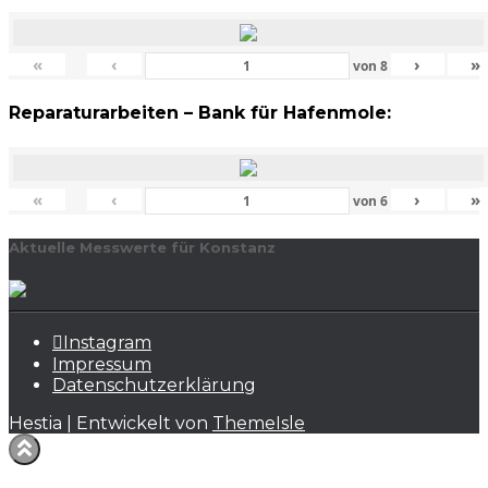
«
‹
›
»
von
8
Reparaturarbeiten – Bank für Hafenmole:
«
‹
›
»
von
6
Aktuelle Messwerte für Konstanz
Instagram
Impressum
Datenschutzerklärung
Hestia | Entwickelt von
ThemeIsle