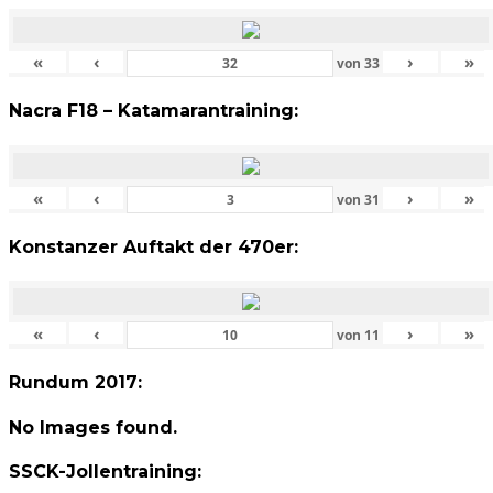
«
‹
›
»
von
33
Nacra F18 – Katamarantraining:
«
‹
›
»
von
31
Konstanzer Auftakt der 470er:
«
‹
›
»
von
11
Rundum 2017:
No Images found.
SSCK-Jollentraining: