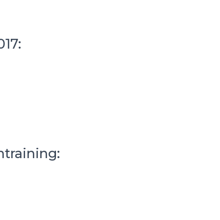
17:
training: