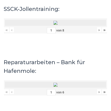
SSCK-Jollentraining:
«
‹
›
»
von
8
Reparaturarbeiten – Bank für
Hafenmole:
«
‹
›
»
von
6