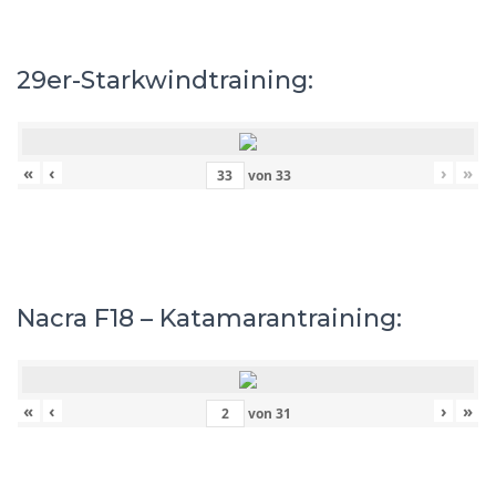
29er-Starkwindtraining:
«
‹
›
»
von
33
Nacra F18 – Katamarantraining:
«
‹
›
»
von
31