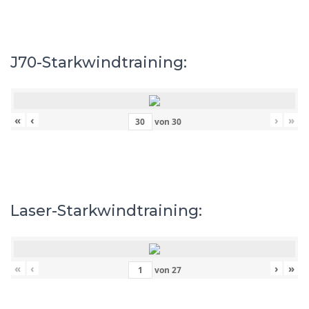
J70-Starkwindtraining:
«
‹
›
»
von
30
Laser-Starkwindtraining:
«
‹
›
»
von
27