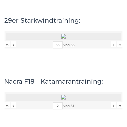
29er-Starkwindtraining:
«
‹
›
»
von
33
Nacra F18 – Katamarantraining:
«
‹
›
»
von
31