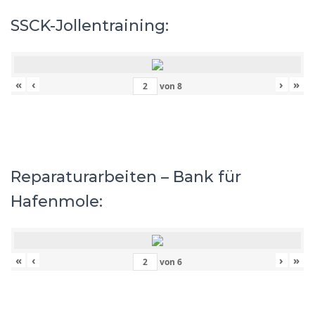
SSCK-Jollentraining:
«
‹
›
»
von
8
Reparaturarbeiten – Bank für
Hafenmole:
«
‹
›
»
von
6