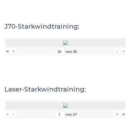
J70-Starkwindtraining:
«
‹
›
»
von
30
Laser-Starkwindtraining:
«
‹
›
»
von
27