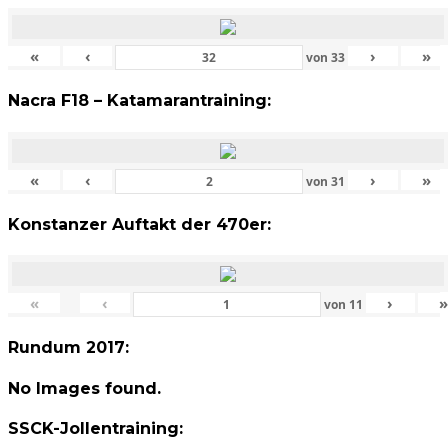
«
‹
›
»
von
33
Nacra F18 – Katamarantraining:
«
‹
›
»
von
31
Konstanzer Auftakt der 470er:
«
‹
›
von
11
Rundum 2017:
No Images found.
SSCK-Jollentraining: