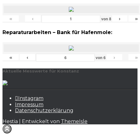
«
‹
›
»
von
8
Reparaturarbeiten – Bank für Hafenmole:
«
‹
›
»
von
6
Aktuelle Messwerte für Konstanz
Instagram
Impressum
Datenschutzerklärung
Hestia | Entwickelt von
ThemeIsle