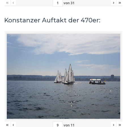
«
‹
›
»
von
31
Konstanzer Auftakt der 470er:
«
‹
›
»
von
11