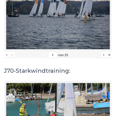
«
‹
›
»
von
25
J70-Starkwindtraining: