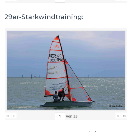
29er-Starkwindtraining:
«
‹
›
»
von
33