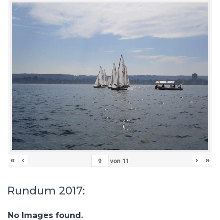
«
‹
›
»
von
11
Rundum 2017:
No Images found.