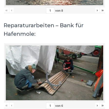
«
‹
›
»
von
8
Reparaturarbeiten – Bank für
Hafenmole:
«
‹
›
»
von
6