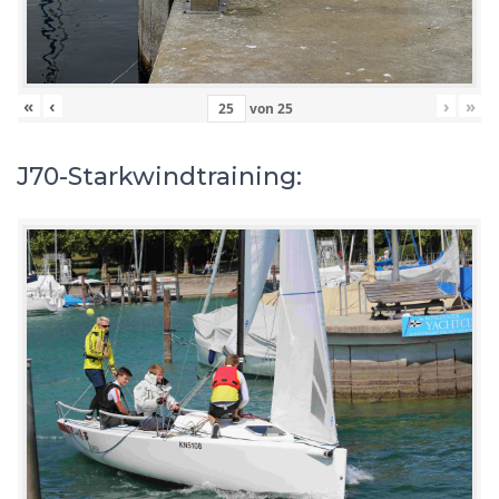
«
‹
›
»
von
25
J70-Starkwindtraining: