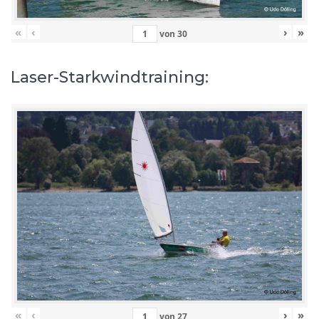
«
‹
›
»
von
30
Laser-Starkwindtraining:
«
‹
›
»
von
27