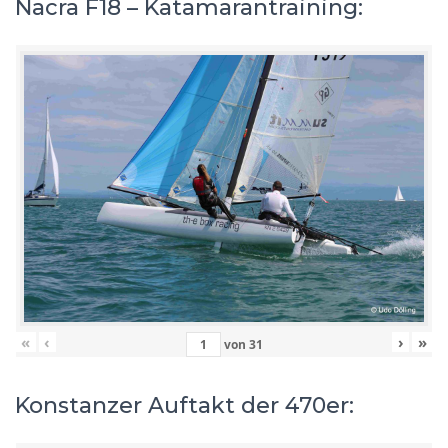
Nacra F18 – Katamarantraining:
«
‹
›
»
von
31
Konstanzer Auftakt der 470er: