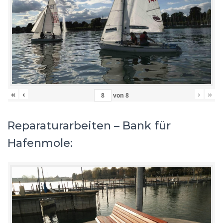
«
‹
›
»
von
8
Reparaturarbeiten – Bank für
Hafenmole: