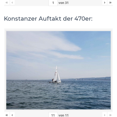
«
‹
›
»
von
31
Konstanzer Auftakt der 470er:
«
‹
›
»
von
11