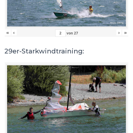
«
‹
›
»
von
27
29er-Starkwindtraining: