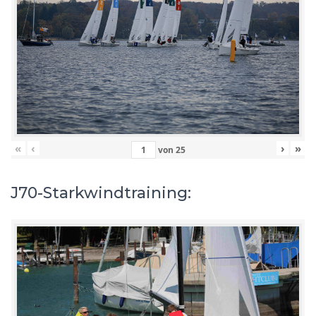
«
‹
›
»
von
25
J70-Starkwindtraining: