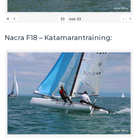
«
‹
›
»
von
33
Nacra F18 – Katamarantraining: