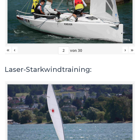
«
‹
›
»
von
30
Laser-Starkwindtraining: