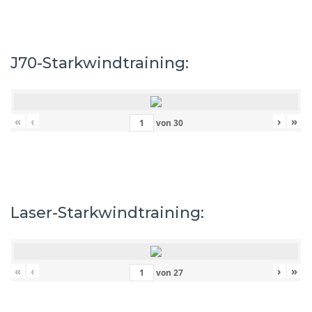
J70-Starkwindtraining:
«
‹
›
»
von
30
Laser-Starkwindtraining:
«
‹
›
»
von
27