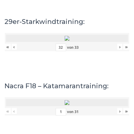
29er-Starkwindtraining:
«
‹
›
»
von
33
Nacra F18 – Katamarantraining:
«
‹
›
»
von
31