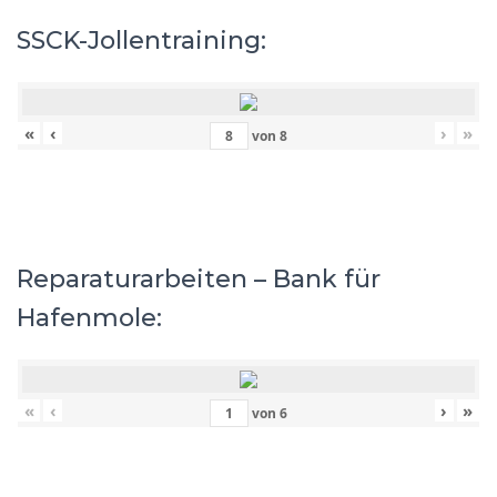
SSCK-Jollentraining:
«
‹
›
»
von
8
Reparaturarbeiten – Bank für
Hafenmole:
«
‹
›
»
von
6