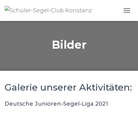
N
A
V
I
G
Bilder
A
T
I
O
N
U
M
Galerie unserer Aktivitäten:
S
C
H
Deutsche Junioren-Segel-Liga 2021
A
L
T
E
N