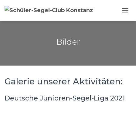
N
A
V
I
G
Bilder
A
T
I
O
N
U
Galerie unserer Aktivitäten:
M
S
C
H
Deutsche Junioren-Segel-Liga 2021
A
L
T
E
N