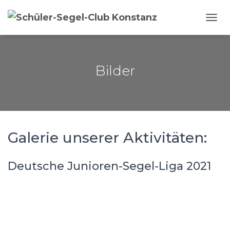
N
A
V
I
G
Bilder
A
T
I
O
N
U
Galerie unserer Aktivitäten:
M
S
C
H
Deutsche Junioren-Segel-Liga 2021
A
L
T
E
N