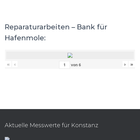
Reparaturarbeiten – Bank für
Hafenmole:
«
‹
›
»
von
6
Aktuelle Messwerte für Konstanz