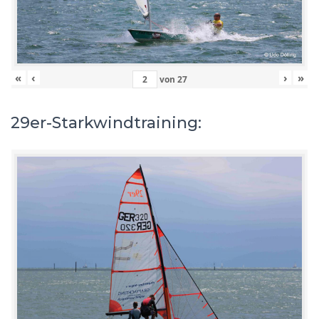
«
‹
›
»
von
27
29er-Starkwindtraining: