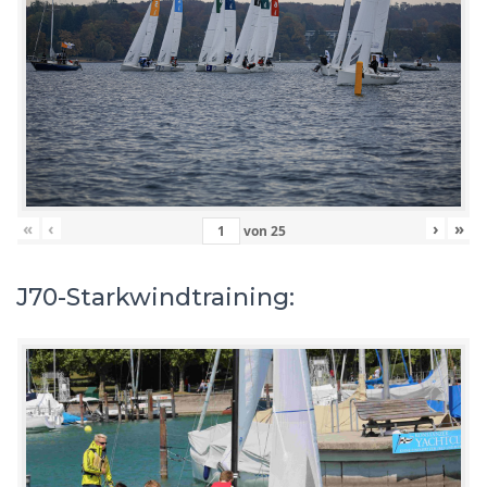
«
‹
›
»
von
25
J70-Starkwindtraining: