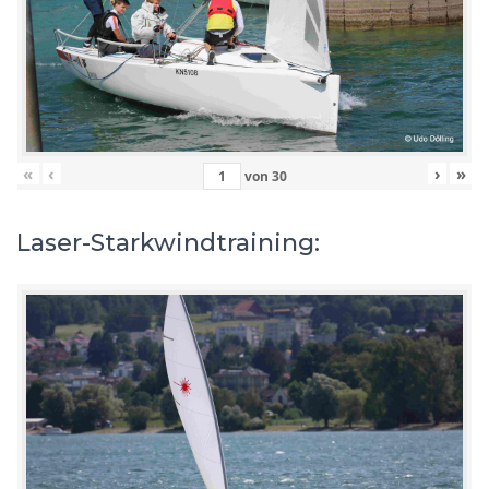
«
‹
›
»
von
30
Laser-Starkwindtraining: