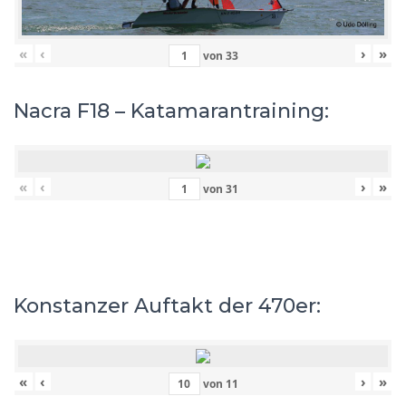
«
‹
›
»
von
33
Nacra F18 – Katamarantraining:
«
‹
›
»
von
31
Konstanzer Auftakt der 470er:
«
‹
›
»
von
11