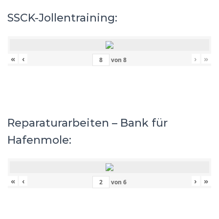
SSCK-Jollentraining:
«
‹
›
»
von
8
Reparaturarbeiten – Bank für
Hafenmole:
«
‹
›
»
von
6