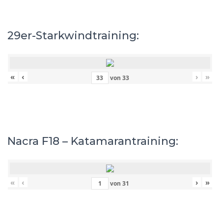
29er-Starkwindtraining:
«
‹
›
»
von
33
Nacra F18 – Katamarantraining:
«
‹
›
»
von
31