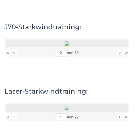
J70-Starkwindtraining:
«
‹
›
»
von
30
Laser-Starkwindtraining:
«
‹
›
»
von
27