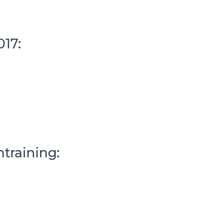
17:
training: