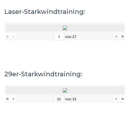
Laser-Starkwindtraining:
«
‹
›
»
von
27
29er-Starkwindtraining:
«
‹
›
»
von
33