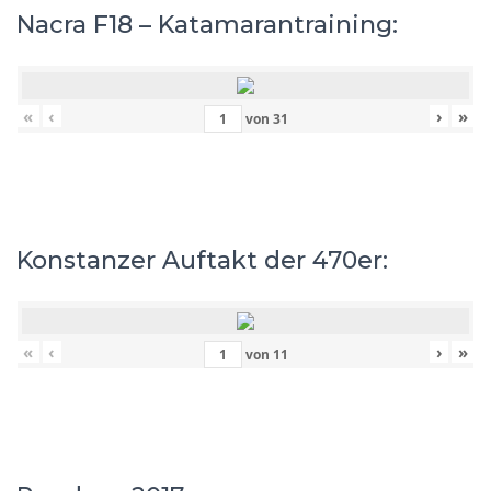
Nacra F18 – Katamarantraining:
«
‹
›
»
von
31
Konstanzer Auftakt der 470er:
«
‹
›
»
von
11