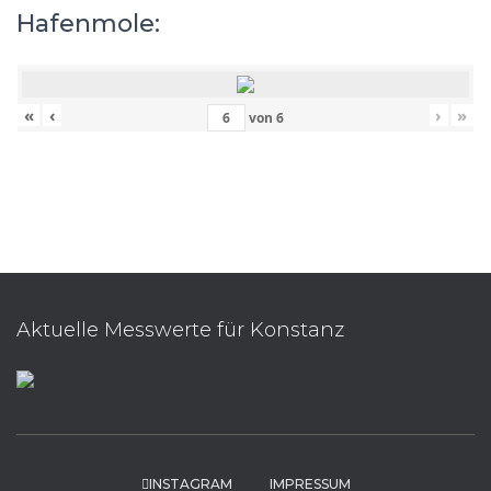
Hafenmole:
«
‹
›
»
von
6
Aktuelle Messwerte für Konstanz
INSTAGRAM
IMPRESSUM