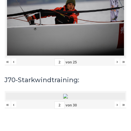
«
‹
›
»
von
25
J70-Starkwindtraining:
«
‹
›
»
von
30