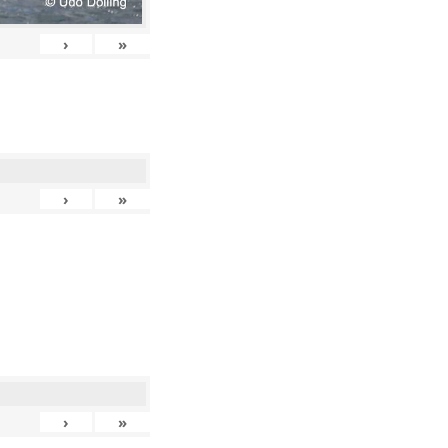
›
»
›
»
›
»