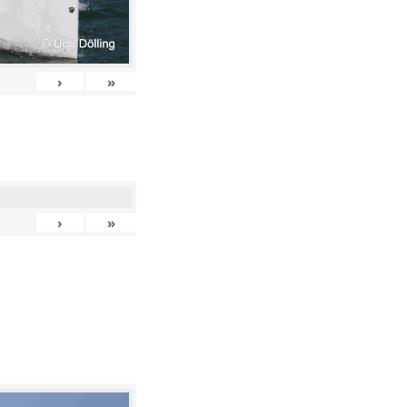
›
»
›
»