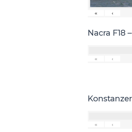
«
‹
Nacra F18 
«
‹
Konstanzer
«
‹