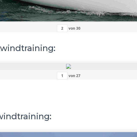
von
30
kwindtraining:
von
27
windtraining: