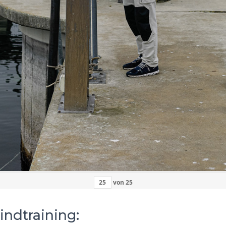
von
25
indtraining: