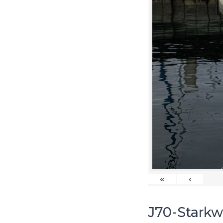
«
‹
J70-Starkw