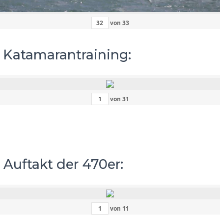
von
33
– Katamarantraining:
von
31
 Auftakt der 470er:
von
11