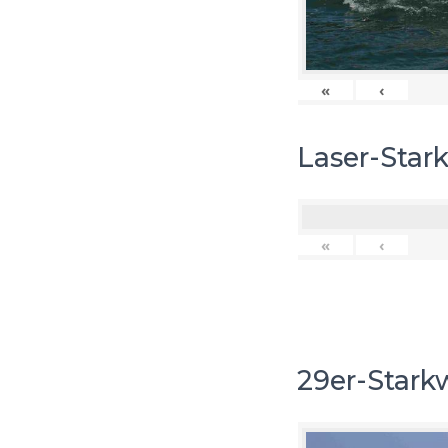
«
‹
Laser-Star
«
‹
29er-Stark