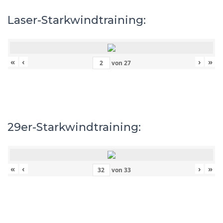
Laser-Starkwindtraining:
«
‹
›
»
von
27
29er-Starkwindtraining:
«
‹
›
»
von
33