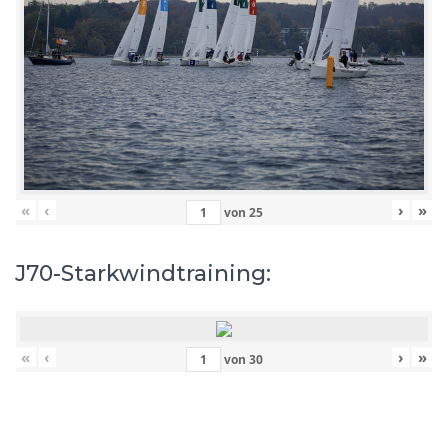
«
‹
›
»
von
25
J70-Starkwindtraining:
«
‹
›
»
von
30