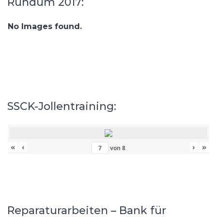
Rundum 2017:
No Images found.
SSCK-Jollentraining:
«
‹
›
»
von
8
Reparaturarbeiten – Bank für