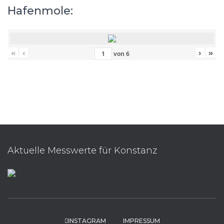
Hafenmole:
«
‹
›
»
von
6
Aktuelle Messwerte für Konstanz
INSTAGRAM
IMPRESSUM