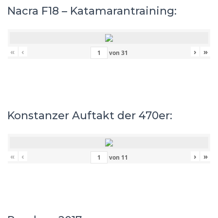
Nacra F18 – Katamarantraining:
«
‹
›
»
von
31
Konstanzer Auftakt der 470er:
«
‹
›
»
von
11