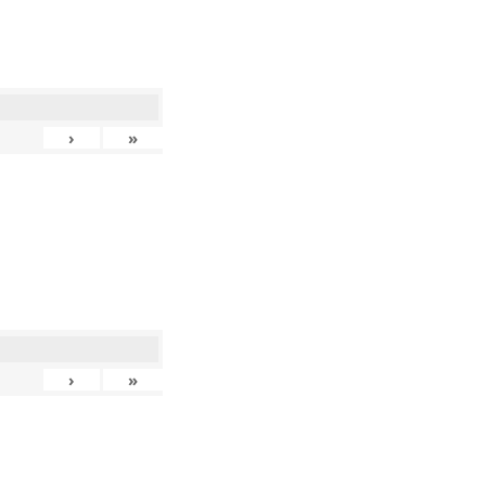
›
»
›
»