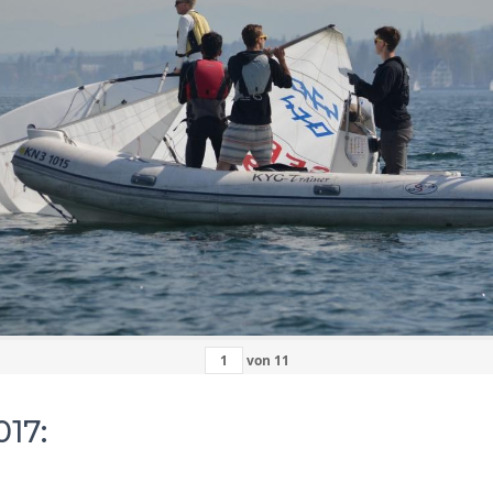
von
11
17:
.