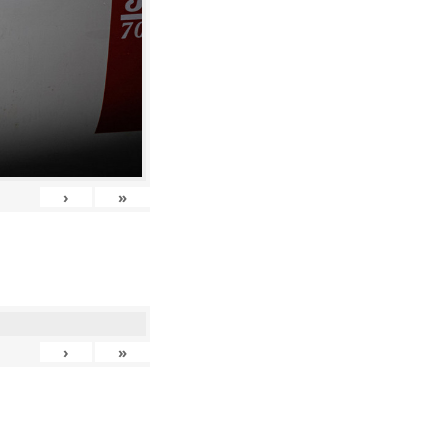
›
»
›
»