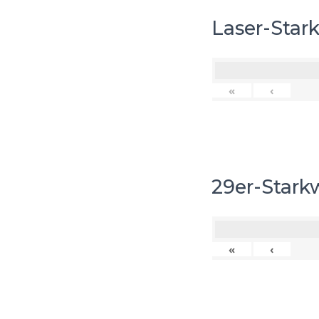
Laser-Star
«
‹
29er-Stark
«
‹