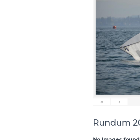
«
‹
Rundum 20
No Images found