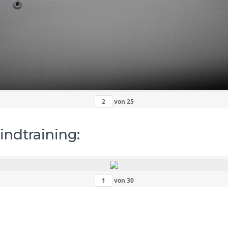
von
25
indtraining:
von
30