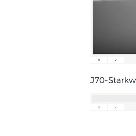
«
‹
J70-Starkw
«
‹