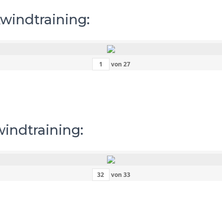
kwindtraining:
von
27
windtraining:
von
33