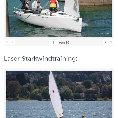
«
‹
›
»
von
30
Laser-Starkwindtraining: