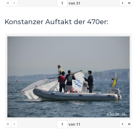
«
‹
›
»
von
31
Konstanzer Auftakt der 470er:
«
‹
›
»
von
11