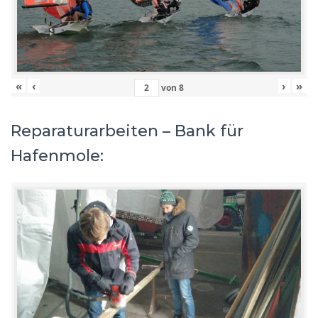
«
‹
›
»
von
8
Reparaturarbeiten – Bank für
Hafenmole: