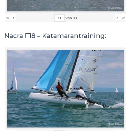
«
‹
›
»
von
33
Nacra F18 – Katamarantraining: