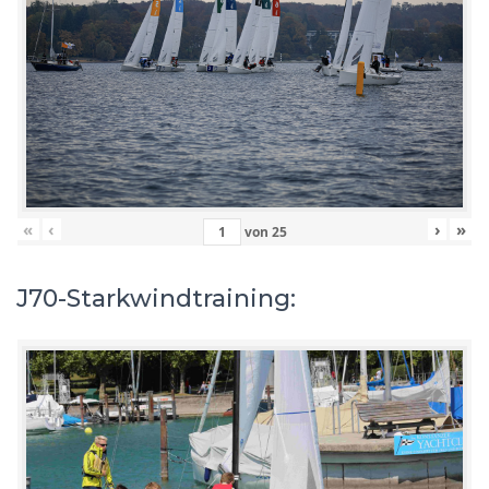
«
‹
›
»
von
25
J70-Starkwindtraining: