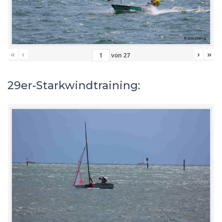
«
‹
›
»
von
27
29er-Starkwindtraining: