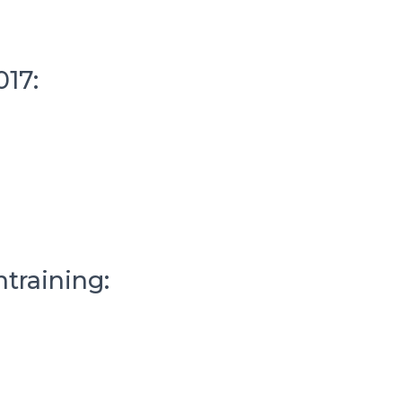
17:
training: